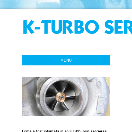
MENU
Firma a fost infiintata in anul 1999 prin asocierea